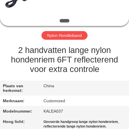
CONTACTEER
ONS
VERZOEK
Nylon Hondleiband
OM
EEN
2 handvatten lange nylon
CITAAT
hondenriem 6FT reflecterend
voor extra controle
SITEMAP
Plaats van
China
herkomst:
PRIVACY
Merknaam:
Customized
POLICY
Modelnummer:
KALEA037
Hoog licht:
,
Gevoerde handgreep lange nylon hondenriem
,
reflecterende lange nylon hondenriem