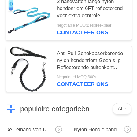
2 handvatten lange nylon
hondenriem 6FT reflecterend
voor extra controle
negotiable MOQ:Bespreekbaar
CONTACTEER ONS
Anti Pull Schokabsorberende
nylon hondenriem Geen slip
Reflecterende buitenkant
Lichtgewicht
Negotiated MOQ:300st
CONTACTEER ONS
populaire categorieën
Alle
De Leiband Van De Honduitrusting
Nylon Hondleiband