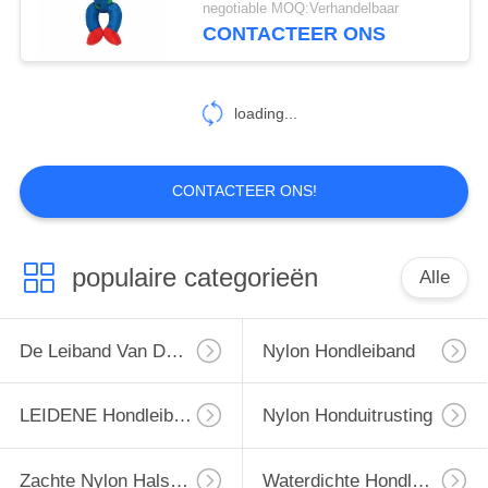
negotiable MOQ:Verhandelbaar
CONTACTEER ONS
10
opvlammende
loading...
geleide
honduitrusting
CONTACTEER ONS!
49
populaire categorieën
Alle
De Kraag van de
kattenuitrusting
De Leiband Van De Honduitrusting
Nylon Hondleiband
LEIDENE Hondleiband
Nylon Honduitrusting
Zachte Nylon Halsband
Waterdichte Hondleiband