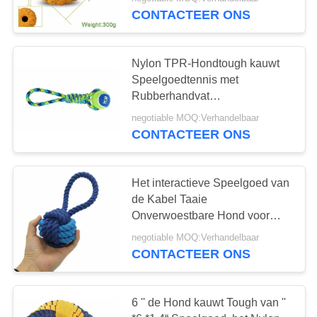
CONTACTEER
Voedselrang voor Agressieve
CONTACTEER ONS
ONS
Chewers
35
Nylon TPR-Hondtough kauwt
VERZOEK
Speelgoedtennis met
LEIDENE
OM
Rubberhandvat
Vriendschappelijke Eco
EEN
Hondleiband
negotiable MOQ:Verhandelbaar
CONTACTEER ONS
CITAAT
SITEMAP
Het interactieve Speelgoed van
de Kabel Taaie
94
Onverwoestbare Hond voor
PRIVACY
Middelgroot tot grote
Nylon
negotiable MOQ:Verhandelbaar
Rassenpuppy
POLICY
CONTACTEER ONS
Honduitrusting
6 '' de Hond kauwt Tough van ''