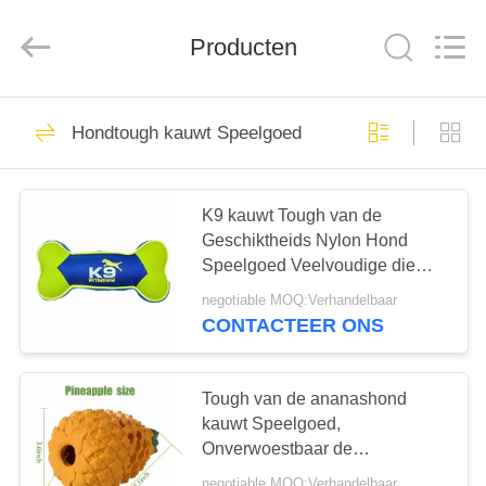
LIMITED.
All
Rights
Reserved.
Producten
Developed
by
ECER
HUIS
50
Hondtough kauwt Speelgoed
De Leiband van de
PRODUCTEN
honduitrusting
K9 kauwt Tough van de
Geschiktheids Nylon Hond
ONGEVEER
Speelgoed Veelvoudige die
ONS
Vormen voor Chewers worden
negotiable MOQ:Verhandelbaar
gebouwd
CONTACTEER ONS
69
FABRIEKSREIS
Tough van de ananashond
Nylon Hondleiband
KWALITEITSCONTROLE
kauwt Speelgoed,
Onverwoestbaar de
Hondspeelgoed van de
negotiable MOQ:Verhandelbaar