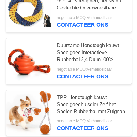
*6 *1.4“ Speelgoed, het Nylon
Gevlechte Onverwoestbare
Speelgoed van de Hondkabel
negotiable MOQ:Verhandelbaar
63
CONTACTEER ONS
Zachte Nylon
Halsband
Duurzame Hondtough kauwt
Speelgoed Interactieve
Rubberbal 2,4 Duim100%
Veilig Materiaal
negotiable MOQ:Verhandelbaar
CONTACTEER ONS
30
Waterdichte
TPR-Hondtough kauwt
Speelgoedhuisdier Zelf het
Hondleiband
Spelen Rubberbal met Zuignap
negotiable MOQ:Verhandelbaar
CONTACTEER ONS