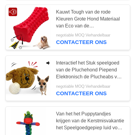
Kauwt Tough van de rode
11
Kleuren Grote Hond Materiaal
intrekbare
van Eco van de
Speelgoed6.5*2.7 Duim het
negotiable MOQ:Verhandelbaar
hondleiband
Vriendschappelijke Rubber
CONTACTEER ONS
Interactief het Stuk speelgoed
van de Pluchehond Piepend
Elektronisch de Plucheabs van
36
de Motiebal Niet-toxisch
negotiable MOQ:Verhandelbaar
De met de hand
Materiaal
CONTACTEER ONS
gemaakte
Van het het Puppytandjes
Leibanden van het
krijgen van de Kerstmisvakantie
Hondleer
het Speelgoedgepiep luid voor
Openluchtactiviteiten