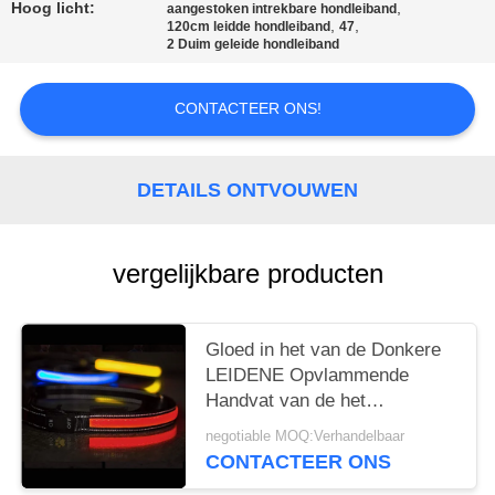
Hoog licht:
,
aangestoken intrekbare hondleiband
,
,
120cm leidde hondleiband
47
2 Duim geleide hondleiband
CONTACTEER ONS!
DETAILS ONTVOUWEN
vergelijkbare producten
Gloed in het van de Donkere
LEIDENE Opvlammende
Handvat van de het
Comfortgreep Hondleiband 5
negotiable MOQ:Verhandelbaar
Voet Lengte
CONTACTEER ONS