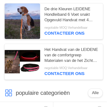
De drie Kleuren LEIDENE
Hondleiband 6 Voet snakt
Opgevuld Handvat met 4
Urenwerktijden
negotiable MOQ:Verhandelbaar
CONTACTEER ONS
Het Handvat van de LEIDENE
van de comfortgreep
Materialen van de het Zicht
Industriële Sterkte
negotiable MOQ:Verhandelbaar
Huisdierenleiband de Hoge
CONTACTEER ONS
populaire categorieën
Alle