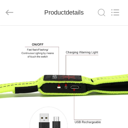
LIMITED.
All
Rights
Productdetails
Reserved.
Developed
by
ECER
HUIS
PRODUCTEN
ONGEVEER
ONS
FABRIEKSREIS
KWALITEITSCONTROLE