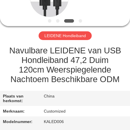
CONTACTEER
ONS
VERZOEK
LEIDENE Hondleiband
OM
EEN
Navulbare LEIDENE van USB
CITAAT
Hondleiband 47,2 Duim
120cm Weerspiegelende
SITEMAP
Nachtoem Beschikbare ODM
PRIVACY
Plaats van
China
herkomst:
POLICY
Merknaam:
Customized
Modelnummer:
KALED006